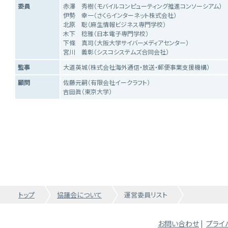
委員
赤澤 秀樹（モバイルコンピューティング推進コンソーシアム）
伊勢 幸一（さくらインターネット株式会社）
北原 聡（麻生情報ビジネス専門学校）
木下 稔雅（日本電子専門学校）
下條 真司（大阪大学サイバーメディアセンター）
宮川 義彰（シスコシステムズ合同会社）
監事
大道英城（株式会社海外通信・放送・郵便事業支援機構）
顧問
佐藤元嗣（有限会社イークラフト）
吉田眞（東京大学）
トップ
協議会について
運営委員リスト
お問い合わせ
|
プライ