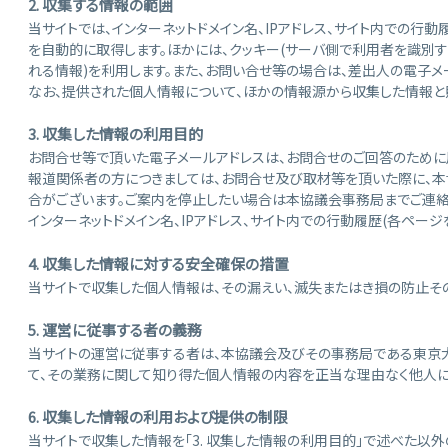
2. 収集する情報の範囲
当サイトでは、インターネットドメイン名、IPアドレス、サイト内での行
を自動的に取得します。ほかには、クッキー(サーバ側で利用者を識別す
れる情報)を利用します。また、お問い合せ等の場合は、差出人の電子メ
なお、提供された個人情報について、ほかの情報源から収集した情報と
3. 収集した情報の利用目的
お問合せ等で頂いた電子メールアドレスは、お問合せのご回答のために
報道関係者の方につきましては、お問合せ及び取材等を頂いた際に、本
合がございます。ご案内を停止したい場合は本協議会事務局までご連絡
インターネットドメイン名、IPアドレス、サイト内での行動履歴(各ペ
4. 収集した情報に対する安全確保の措置
当サイトで収集した個人情報は、その漏えい、滅失またはき損の防止そ
5. 運営に従事する者の義務
当サイトの運営に従事する者は、本協議会及びその事務局である東京大
て、その業務に関して知り得た個人情報の内容を正当な理由なく他人に
6. 収集した情報の利用および提供の制限
当サイトで収集した情報を「3. 収集した情報の利用目的」で述べた以