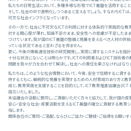
私たちの日常生活において、多種多様な形態でICT基盤を活用すること
そして、社会の中で透明化しつつあると言えるでしょう。 すなわちICTは
可欠な社会インフラとなっています。
その一方で、社会に不可欠なICTの利用に対する体系的で実践的な教育
対する関心度が薄れ、知識不足のまま、安全性への思慮が不足したままで
づけています。我が国のICT基盤の整備と発展を支えるべき人材の供
っている状況であると言わざるを得ません。
更に、今後の情報通信技術の研究開発し、実用に資するシステムを設計
十分な状況にないことは明らかです。ICTの利用者およびICT技術者の
問題を我々が力を合わせて解決し、社会への責任を果さなければなりま
私たちは、このような社会情勢において、今後、安全で信頼するに資す
持するともに、継続的な発展を実現するための人材育成のあり方と教
成と、教育実践を支援することを目的として、ICT教育推進協議会(ICT Educatio
設立いたしました。
本協議会の活動に賛同し、ご貢献いただく方々と協力して、我が国の産
安心・安全な社会・産業活動を支えるICT基盤の確立に貢献する教育
指します。
関係各位のご賛同・ご高配、ならびにご協力・ご鞭撻・ご指導をお願いす