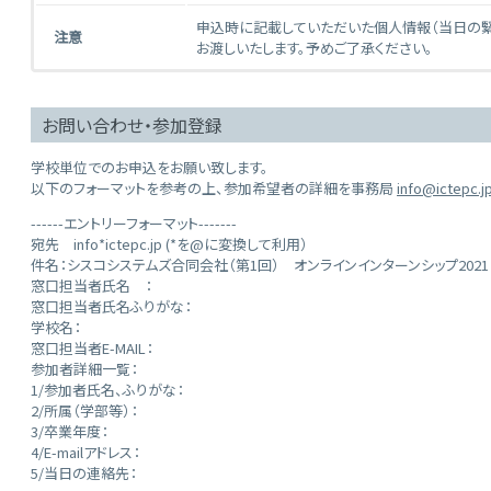
申込時に記載していただいた個人情報（当日の
注意
お渡しいたします。予めご了承ください。
お問い合わせ・参加登録
学校単位でのお申込をお願い致します。
以下のフォーマットを参考の上、参加希望者の詳細を事務局
info@ictepc.j
------エントリーフォーマット-------
宛先 info*ictepc.jp (*を@に変換して利用）
件名：シスコシステムズ合同会社（第1回） オンラインインターンシップ2021
窓口担当者氏名 ：
窓口担当者氏名ふりがな：
学校名：
窓口担当者E-MAIL：
参加者詳細一覧：
1/参加者氏名、ふりがな：
2/所属（学部等）：
3/卒業年度：
4/E-mailアドレス：
5/当日の連絡先：